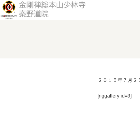
２０１５年７月２
[nggallery id=9]