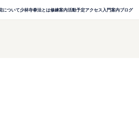
院について
少林寺拳法とは
修練案内
活動予定
アクセス
入門案内
ブログ