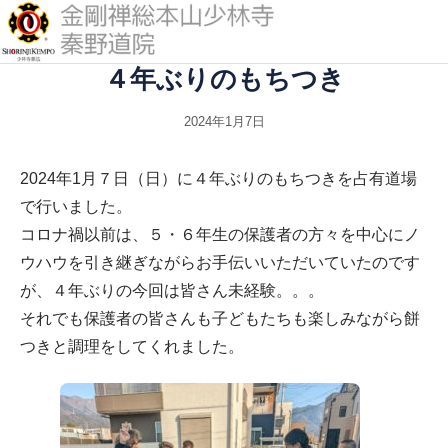
４年ぶりのもちつき
道院について
2024年1月7日
2024年1月７日（日）に４年ぶりのもちつきを占有道場
少林寺拳法とは
で行いました。
コロナ禍以前は、５・６年生の保護者の方々を中心にノ
修練案内
ウハウを引き継ぎながらお手伝いいただいていたのです
が、４年ぶりの今回は皆さん未経験。。。
活動予定
それでも保護者の皆さんも子どもたちも楽しみながら餅
つきと調理をしてくれました。
アクセス
入門案内