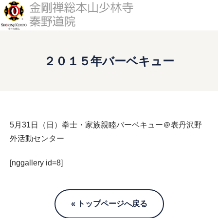
道院について
２０１５年バーベキュー
少林寺拳法とは
修練案内
5月31日（日）拳士・家族親睦バーベキュー＠
表丹沢野
外活動センター
活動予定
[nggallery id=8]
アクセス
« トップページへ戻る
入門案内