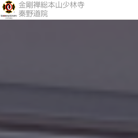
道院について
少林寺拳法とは
修練案内
活動予定
アクセス
入門案内