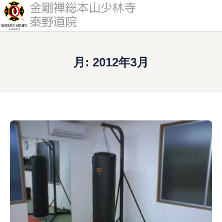
道院について
月:
2012年3月
少林寺拳法とは
修練案内
活動予定
アクセス
入門案内