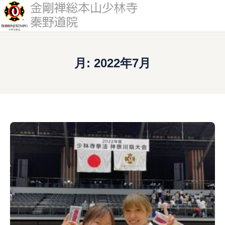
道院について
月:
2022年7月
少林寺拳法とは
修練案内
活動予定
アクセス
入門案内